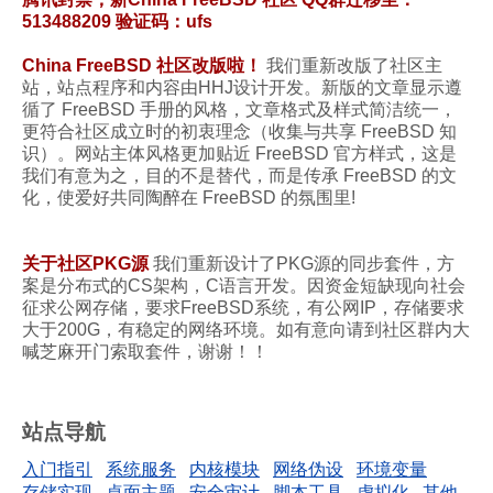
513488209 验证码：ufs
China FreeBSD 社区改版啦！
我们重新改版了社区主
站，站点程序和内容由HHJ设计开发。新版的文章显示遵
循了 FreeBSD 手册的风格，文章格式及样式简洁统一，
更符合社区成立时的初衷理念（收集与共享 FreeBSD 知
识）。网站主体风格更加贴近 FreeBSD 官方样式，这是
我们有意为之，目的不是替代，而是传承 FreeBSD 的文
化，使爱好共同陶醉在 FreeBSD 的氛围里!
关于社区PKG源
我们重新设计了PKG源的同步套件，方
案是分布式的CS架构，C语言开发。因资金短缺现向社会
征求公网存储，要求FreeBSD系统，有公网IP，存储要求
大于200G，有稳定的网络环境。如有意向请到社区群内大
喊芝麻开门索取套件，谢谢！！
站点导航
入门指引
系统服务
内核模块
网络伪设
环境变量
存储实现
桌面主题
安全审计
脚本工具
虚拟化
其他