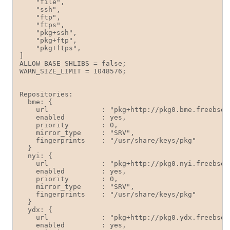
    "file",

    "ssh",

    "ftp",

    "ftps",

    "pkg+ssh",

    "pkg+ftp",

    "pkg+ftps",

]

ALLOW_BASE_SHLIBS = false;

WARN_SIZE_LIMIT = 1048576;

Repositories:

  bme: { 

    url             : "pkg+http://pkg0.bme.freebsd.
    enabled         : yes,

    priority        : 0,

    mirror_type     : "SRV",

    fingerprints    : "/usr/share/keys/pkg"

  }

  nyi: { 

    url             : "pkg+http://pkg0.nyi.freebsd.
    enabled         : yes,

    priority        : 0,

    mirror_type     : "SRV",

    fingerprints    : "/usr/share/keys/pkg"

  }

  ydx: { 

    url             : "pkg+http://pkg0.ydx.freebsd.
    enabled         : yes,
