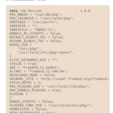
#pkg -vv
 Version                 : 1.8.8

PKG_DBDIR = "/var/db/pkg";

PKG_CACHEDIR = "/var/cache/pkg";

PORTSDIR = "/usr/ports";

INDEXDIR = "";

INDEXFILE = "INDEX-11";

HANDLE_RC_SCRIPTS = false;

DEFAULT_ALWAYS_YES = false;

ASSUME_ALWAYS_YES = false;

REPOS_DIR [

    "/etc/pkg/",

    "/usr/local/etc/pkg/repos/",

]

PLIST_KEYWORDS_DIR = "";

SYSLOG = true;

ABI = "FreeBSD:11:amd64";

ALTABI = "freebsd:11:x86:64";

DEVELOPER_MODE = false;

VULNXML_SITE = "http://vuxml.freebsd.org/freebsd/vul
FETCH_RETRY = 3;

PKG_PLUGINS_DIR = "/usr/local/lib/pkg/";

PKG_ENABLE_PLUGINS = true;

PLUGINS [

]

DEBUG_SCRIPTS = false;

PLUGINS_CONF_DIR = "/usr/local/etc/pkg/";

PERMISSIVE = false;

REPO_AUTOUPDATE = true;
