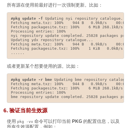
所有源在使用前最好进行一次强制更新。比如：
#pkg update -f
 Updating nyi repository catalogue...

Fetching meta.txz: 100%    944 B   0.9kB/s    00:01 
Fetching packagesite.txz: 100%    6 MiB 268.1kB/s   
Processing entries: 100%

nyi repository update completed. 25828 packages proc
Updating ydx repository catalogue...

Fetching meta.txz: 100%    944 B   0.9kB/s    00:01 
Fetching packagesite.txz: 100%    1 KiB   0.0kB/s   
或者更新某个想要使用的源。比如：
#pkg update -r bme
 Updating bme repository catalogue
Fetching meta.txz: 100%    944 B   0.9kB/s    00:01 
Fetching packagesite.txz: 100%    6 MiB 268.1kB/s   
Processing entries: 100%

6. 验证当前生效源
使用
命令可以打印当前
PKG
的配置信息，以及
pkg -vv
所有生效源配置，例如：