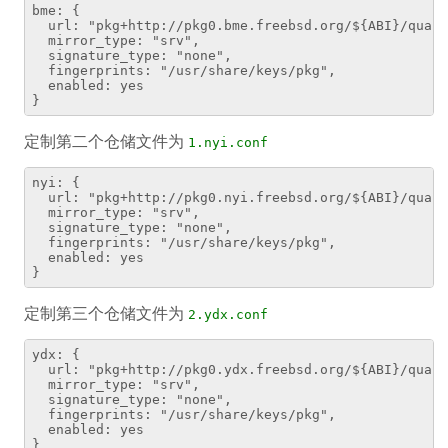
bme: {

  url: "pkg+http://pkg0.bme.freebsd.org/${ABI}/quart
  mirror_type: "srv",

  signature_type: "none",

  fingerprints: "/usr/share/keys/pkg",

  enabled: yes

定制第二个仓储文件为
1.nyi.conf
nyi: {

  url: "pkg+http://pkg0.nyi.freebsd.org/${ABI}/quart
  mirror_type: "srv",

  signature_type: "none",

  fingerprints: "/usr/share/keys/pkg",

  enabled: yes

定制第三个仓储文件为
2.ydx.conf
ydx: {

  url: "pkg+http://pkg0.ydx.freebsd.org/${ABI}/quart
  mirror_type: "srv",

  signature_type: "none",

  fingerprints: "/usr/share/keys/pkg",

  enabled: yes
