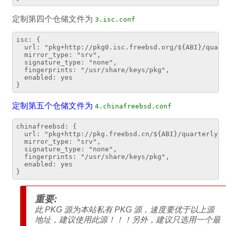
定制第四个仓储文件为
3.isc.conf
isc: {

  url: "pkg+http://pkg0.isc.freebsd.org/${ABI}/quart
  mirror_type: "srv",

  signature_type: "none",

  fingerprints: "/usr/share/keys/pkg",

  enabled: yes

定制第五个仓储文件为
4.chinafreebsd.conf
chinafreebsd: {

  url: "pkg+http://pkg.freebsd.cn/${ABI}/quarterly",

  mirror_type: "srv",

  signature_type: "none",

  fingerprints: "/usr/share/keys/pkg",

  enabled: yes

重要:
此 PKG 源为本站私有 PKG 源，速度要优于以上源
地址，建议使用此源！！！另外，建议只选用一个最