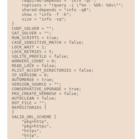
    required-depends = "info -qr";

    roptions = "rquery -i \"%n - %Ok: %Ov\"";

    shared-depends = "info -qB";

    show = "info -f -k";

    size = "info -sq";

}

CUDF_SOLVER = "";

SAT_SOLVER = "";

RUN_SCRIPTS = true;

CASE_SENSITIVE_MATCH = false;

LOCK_WAIT = 1;

LOCK_RETRIES = 5;

SQLITE_PROFILE = false;

WORKERS_COUNT = 0;

READ_LOCK = false;

PLIST_ACCEPT_DIRECTORIES = false;

IP_VERSION = 0;

AUTOMERGE = true;

VERSION_SOURCE = "";

CONSERVATIVE_UPGRADE = true;

PKG_CREATE_VERBOSE = false;

AUTOCLEAN = false;

DOT_FILE = "";

REPOSITORIES {

}

VALID_URL_SCHEME [

    "pkg+http",

    "pkg+https",

    "https",

    "http",
