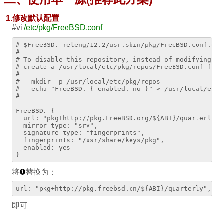
1.修改默认配置
#vi
/etc/pkg/FreeBSD.conf
# $FreeBSD: releng/12.2/usr.sbin/pkg/FreeBSD.conf.qu
#
# To disable this repository, instead of modifying o
# create a /usr/local/etc/pkg/repos/FreeBSD.conf fil
#
#   mkdir -p /usr/local/etc/pkg/repos
#   echo "FreeBSD: { enabled: no }" > /usr/local/etc
#
FreeBSD: {
  url: "pkg+http://pkg.FreeBSD.org/${ABI}/quarterly"
  mirror_type: "srv",
  signature_type: "fingerprints",
  fingerprints: "/usr/share/keys/pkg",
  enabled: yes
}
将
替换为：
url: "pkg+http://pkg.freebsd.cn/${ABI}/quarterly",
即可