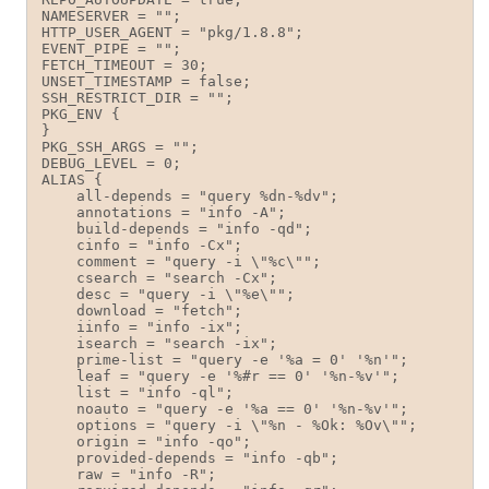
NAMESERVER = "";

HTTP_USER_AGENT = "pkg/1.8.8";

EVENT_PIPE = "";

FETCH_TIMEOUT = 30;

UNSET_TIMESTAMP = false;

SSH_RESTRICT_DIR = "";

PKG_ENV {

}

PKG_SSH_ARGS = "";

DEBUG_LEVEL = 0;

ALIAS {

    all-depends = "query %dn-%dv";

    annotations = "info -A";

    build-depends = "info -qd";

    cinfo = "info -Cx";

    comment = "query -i \"%c\"";

    csearch = "search -Cx";

    desc = "query -i \"%e\"";

    download = "fetch";

    iinfo = "info -ix";

    isearch = "search -ix";

    prime-list = "query -e '%a = 0' '%n'";

    leaf = "query -e '%#r == 0' '%n-%v'";

    list = "info -ql";

    noauto = "query -e '%a == 0' '%n-%v'";

    options = "query -i \"%n - %Ok: %Ov\"";

    origin = "info -qo";

    provided-depends = "info -qb";

    raw = "info -R";
